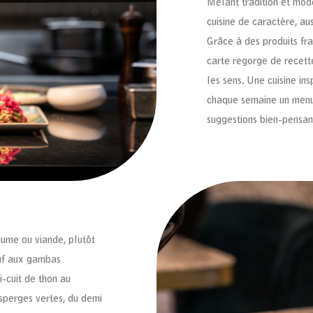
Mêlant tradition et mode
cuisine de caractère, au
Grâce à des produits fra
carte regorge de recett
les sens. Une cuisine in
chaque semaine un menu 
suggestions bien-pensant
gume ou viande, plutôt
œuf aux gambas
i-cuit de thon au
sperges vertes, du demi