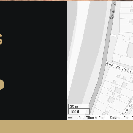
30 m
100 ft
Leaflet
|
Tiles © Esri — Source: Esri
(Hong Kong), Esri (Thailand), TomTom, 