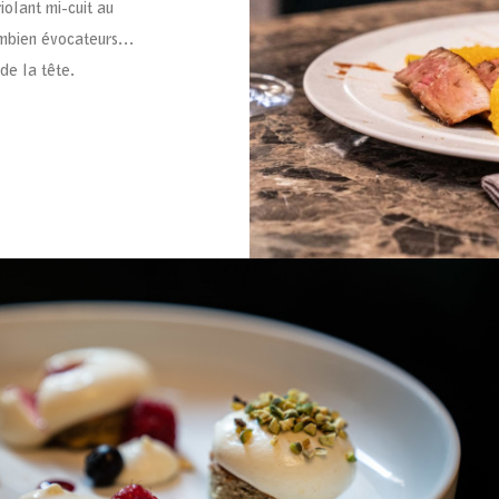
iolant mi-cuit au
combien évocateurs…
de la tête.